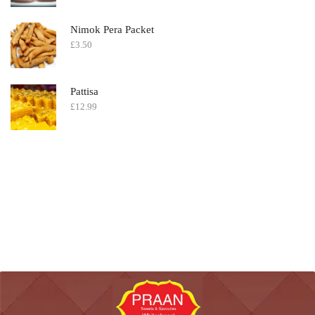
Nimok Pera Packet
£
3.50
Pattisa
£
12.99