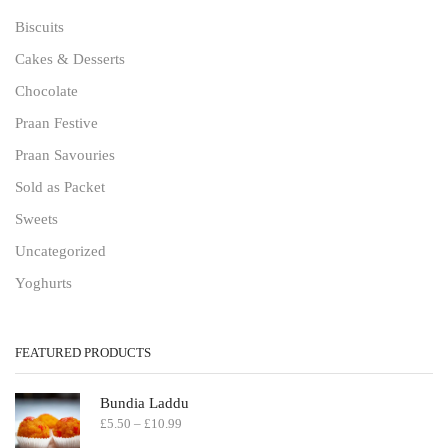
Biscuits
Cakes & Desserts
Chocolate
Praan Festive
Praan Savouries
Sold as Packet
Sweets
Uncategorized
Yoghurts
FEATURED PRODUCTS
Bundia Laddu
£
5.50
–
£
10.99